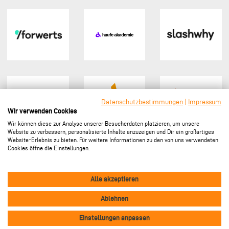
Datenschutzbestimmungen
|
Impressum
Wir verwenden Cookies
Wir können diese zur Analyse unserer Besucherdaten platzieren, um unsere
Website zu verbessern, personalisierte Inhalte anzuzeigen und Dir ein großartiges
Website-Erlebnis zu bieten. Für weitere Informationen zu den von uns verwendeten
Cookies öffne die Einstellungen.
Sponsor werden
Alle akzeptieren
Ablehnen
Vertrag widerrufen
Footer
Einstellungen anpassen
Impressum
Datenschutz
Kontakt
Cookie-Einstellungen
menu