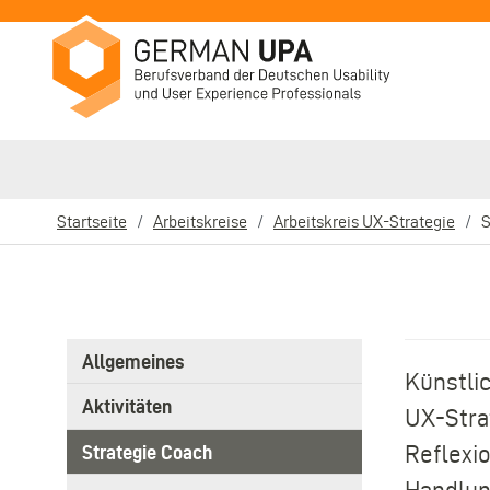
Direkt
zum
Inhalt
Startseite
Arbeitskreise
Arbeitskreis UX-Strategie
S
Pfadnavigation
3.
Allgemeines
Level
Künstlic
Main
Aktivitäten
UX-Strat
navigation
Reflexi
Strategie Coach