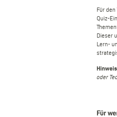
Für den
Quiz-Ei
Themenf
Dieser u
Lern- u
strategi
Hinweis
oder Te
Für we