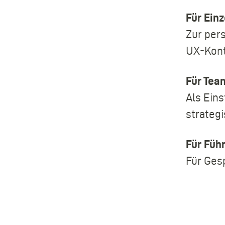
Für Ein
Zur per
UX-Kont
Für Tea
Als Ein
strategi
Für Füh
Für Ges