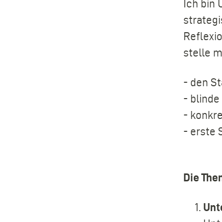
Ich bin
strateg
Reflexi
stelle m
- den St
- blind
- konkre
- erste 
Die The
Unt