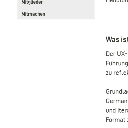
Handlun
Mitglieder
Mitmachen
Was is
Der UX-
Führung
zu refle
Grundla
German 
und iter
Format z