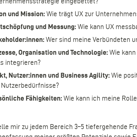
ernehmensstrategie eingebettet?
ion und Mission:
Wie trägt UX zur Unternehmens
tschöpfung und Messung:
Wie kann UX messba
keholder:innen:
Wer sind meine Verbündeten und
zesse, Organisation und Technologie:
Wie kann
s integrieren?
kt, Nutzer:innen und Business Agility:
Wie posi
 Nutzerbedürfnisse?
sönliche Fähigkeiten:
Wie kann ich meine Rolle
elle mir zu jedem Bereich 3–5 tiefergehende F
nfassung meiner größten Potenziale sowie Em