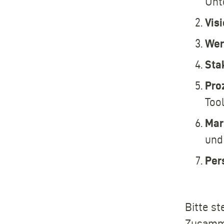
Unt
Vis
Wer
Sta
Pro
Tool
Mar
und
Per
Bitte st
Zusamme