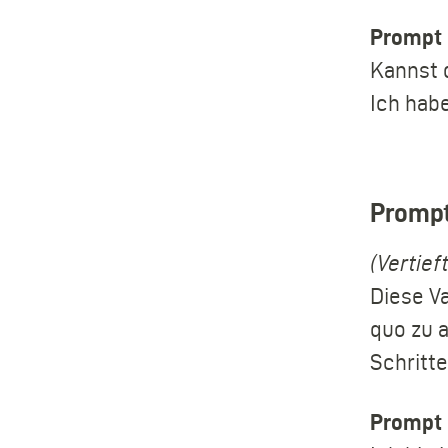
Prompt k
Kannst 
Ich hab
Prompt
(Vertief
Diese Va
quo zu a
Schritte
Prompt k