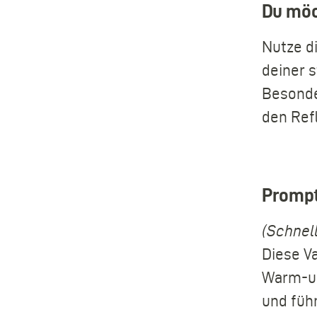
Du möc
Nutze d
deiner 
Besonde
den Ref
Prompt
(Schnell
Diese V
Warm-up
und führ