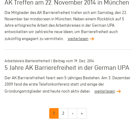
AK Treffen am 22. November 2014 in München
Die Mitglieder des AK Barrierefreiheit trafen sich am Samstag, den 22.
November bei mindscreen in München. Neben einem Rückblick auf 5
Jahre erfolgreiche Arbeit des Arbeitskreises in der German UPA
entwickelten wir zahlreiche neue Ideen, um Barrierefreiheit auch
zukünftig engagiert zu vermitteln.
weiterlesen
–
Arbeitskreis Barrierefreiheit | Beitrag vom 19. Dez. 2014
5 Jahre AK Barrierefreiheit in der German UPA
Der AK Barrierefreiheit feiert sein 5-jähriges Bestehen. Am 3. Dezember
2009 fand die erste Telefonkonferenz statt und einige der
Gründungsmitglieder sind heute noch aktiv dabei.
weiterlesen
Seitennummerierung
Aktuelle
1
Page
2
Nächste
›
Letzte
»
Seite
Seite
Seite