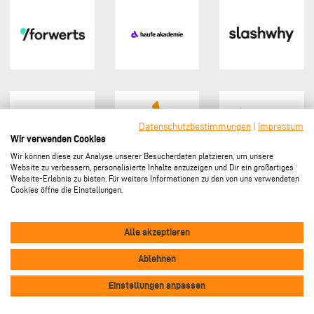
Datenschutzbestimmungen
|
Impressum
Wir verwenden Cookies
Wir können diese zur Analyse unserer Besucherdaten platzieren, um unsere
Website zu verbessern, personalisierte Inhalte anzuzeigen und Dir ein großartiges
Website-Erlebnis zu bieten. Für weitere Informationen zu den von uns verwendeten
Cookies öffne die Einstellungen.
Sponsor werden
Alle akzeptieren
Ablehnen
Vertrag widerrufen
Footer
Einstellungen anpassen
Impressum
Datenschutz
Kontakt
Cookie-Einstellungen
menu