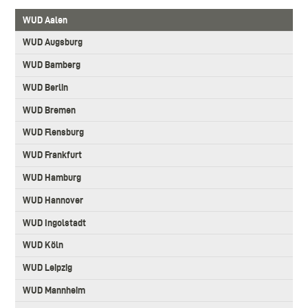
Workshop
im
3.
Lego
Auditorium
WUD Aalen
Level
Serious
der
Main
WUD Augsburg
Play,
Hochschule
navigation
zeigt
Aalen
WUD Bamberg
das
WUD Berlin
Motto
des
WUD Bremen
WUD
2024:
WUD Flensburg
Designing
WUD Frankfurt
for
a
WUD Hamburg
better
WUD Hannover
World
WUD Ingolstadt
WUD Köln
WUD Leipzig
WUD Mannheim