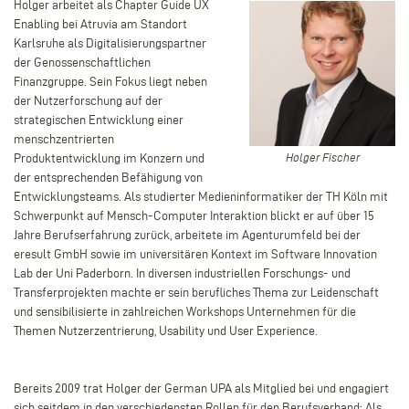
Holger arbeitet als Chapter Guide UX
Enabling bei Atruvia am Standort
Karlsruhe als Digitalisierungspartner
der Genossenschaftlichen
Finanzgruppe. Sein Fokus liegt neben
der Nutzerforschung auf der
strategischen Entwicklung einer
menschzentrierten
Holger
Produktentwicklung im Konzern und
Holger Fischer
Fischer
der entsprechenden Befähigung von
Entwicklungsteams. Als studierter Medieninformatiker der TH Köln mit
Schwerpunkt auf Mensch-Computer Interaktion blickt er auf über 15
Jahre Berufserfahrung zurück, arbeitete im Agenturumfeld bei der
eresult GmbH sowie im universitären Kontext im Software Innovation
Lab der Uni Paderborn. In diversen industriellen Forschungs- und
Transferprojekten machte er sein berufliches Thema zur Leidenschaft
und sensibilisierte in zahlreichen Workshops Unternehmen für die
Themen Nutzerzentrierung, Usability und User Experience.
Bereits 2009 trat Holger der German UPA als Mitglied bei und engagiert
sich seitdem in den verschiedensten Rollen für den Berufsverband: Als