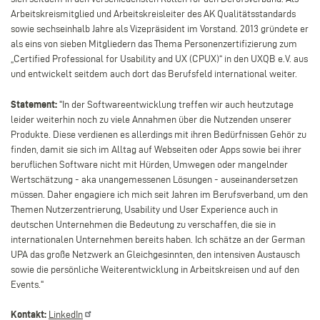
Arbeitskreismitglied und Arbeitskreisleiter des AK Qualitätsstandards
sowie sechseinhalb Jahre als Vizepräsident im Vorstand. 2013 gründete er
als eins von sieben Mitgliedern das Thema Personenzertifizierung zum
„Certified Professional for Usability and UX (CPUX)“ in den UXQB e.V. aus
und entwickelt seitdem auch dort das Berufsfeld international weiter.
Statement:
"In der Softwareentwicklung treffen wir auch heutzutage
leider weiterhin noch zu viele Annahmen über die Nutzenden unserer
Produkte. Diese verdienen es allerdings mit ihren Bedürfnissen Gehör zu
finden, damit sie sich im Alltag auf Webseiten oder Apps sowie bei ihrer
beruflichen Software nicht mit Hürden, Umwegen oder mangelnder
Wertschätzung - aka unangemessenen Lösungen - auseinandersetzen
müssen. Daher engagiere ich mich seit Jahren im Berufsverband, um den
Themen Nutzerzentrierung, Usability und User Experience auch in
deutschen Unternehmen die Bedeutung zu verschaffen, die sie in
internationalen Unternehmen bereits haben. Ich schätze an der German
UPA das große Netzwerk an Gleichgesinnten, den intensiven Austausch
sowie die persönliche Weiterentwicklung in Arbeitskreisen und auf den
Events."
Kontakt:
LinkedIn