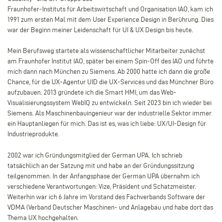
Fraunhofer-Instituts für Arbeitswirtschaft und Organisation IAO, kam ich
1991 zum ersten Mal mit dem User Experience Design in Berührung. Dies
war der Beginn meiner Leidenschaft für UI & UX Design bis heute.
Mein Berufsweg startete als wissenschaftlicher Mitarbeiter zunächst
am Fraunhofer Institut IAO, später bei einem Spin-Off des IAO und führte
mich dann nach München zu Siemens. Ab 2000 hatte ich dann die große
Chance, für die UX-Agentur UID die UX-Services und das Münchner Büro
aufzubauen. 2013 gründete ich die Smart HMI, um das Web-
Visualisierungssystem WebIQ zu entwickeln. Seit 2023 bin ich wieder bei
Siemens. Als Maschinenbauingenieur war der industrielle Sektor immer
ein Hauptanliegen für mich. Das ist es, was ich liebe: UX/UI-Design für
Industrieprodukte.
2002 war ich Gründungsmitglied der German UPA. Ich schrieb
tatsächlich an der Satzung mit und habe an der Gründungssitzung
teilgenommen. In der Anfangsphase der German UPA übernahm ich
verschiedene Verantwortungen: Vize, Präsident und Schatzmeister.
Weiterhin war ich 6 Jahre im Vorstand des Fachverbands Software der
VDMA (Verband Deutscher Maschinen- und Anlagebau und habe dort das
Thema UX hochgehalten.