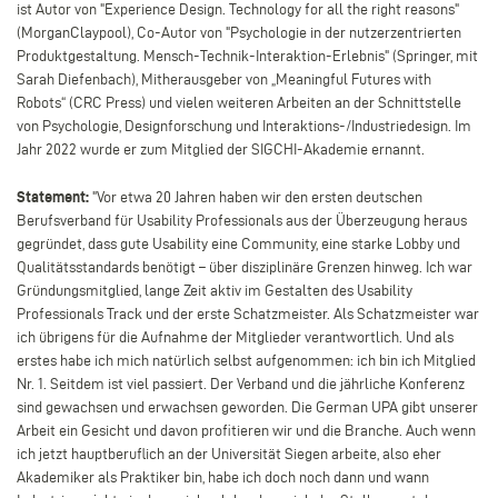
ist Autor von "Experience Design. Technology for all the right reasons"
(MorganClaypool), Co-Autor von "Psychologie in der nutzerzentrierten
Produktgestaltung. Mensch-Technik-Interaktion-Erlebnis" (Springer, mit
Sarah Diefenbach), Mitherausgeber von „Meaningful Futures with
Robots“ (CRC Press) und vielen weiteren Arbeiten an der Schnittstelle
von Psychologie, Designforschung und Interaktions-/Industriedesign. Im
Jahr 2022 wurde er zum Mitglied der SIGCHI-Akademie ernannt.
Statement:
"
Vor etwa 20 Jahren haben wir den ersten deutschen
Berufsverband für Usability Professionals aus der Überzeugung heraus
gegründet, dass gute Usability eine Community, eine starke Lobby und
Qualitätsstandards benötigt – über disziplinäre Grenzen hinweg. Ich war
Gründungsmitglied, lange Zeit aktiv im Gestalten des Usability
Professionals Track und der erste Schatzmeister. Als Schatzmeister war
ich übrigens für die Aufnahme der Mitglieder verantwortlich. Und als
erstes habe ich mich natürlich selbst aufgenommen: ich bin ich Mitglied
Nr. 1. Seitdem ist viel passiert. Der Verband und die jährliche Konferenz
sind gewachsen und erwachsen geworden. Die German UPA gibt unserer
Arbeit ein Gesicht und davon profitieren wir und die Branche. Auch wenn
ich jetzt hauptberuflich an der Universität Siegen arbeite, also eher
Akademiker als Praktiker bin, habe ich doch noch dann und wann