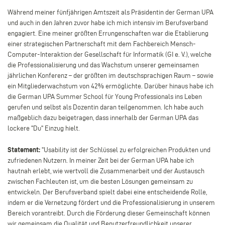
Während meiner fünfjährigen Amtszeit als Präsidentin der German UPA
und auch in den Jahren zuvor habe ich mich intensiv im Berufsverband
engagiert. Eine meiner größten Errungenschaften war die Etablierung
einer strategischen Partnerschaft mit dem Fachbereich Mensch-
Computer-Interaktion der Gesellschaft für Informatik (GI e. V.), welche
die Professionalisierung und das Wachstum unserer gemeinsamen
jährlichen Konferenz – der größten im deutschsprachigen Raum – sowie
ein Mitgliederwachstum von 42% ermöglichte. Darüber hinaus habe ich
die German UPA Summer School für Young Professionals ins Leben
gerufen und selbst als Dozentin daran teilgenommen. Ich habe auch
maßgeblich dazu beigetragen, dass innerhalb der German UPA das
lockere "Du" Einzug hielt.
Statement:
"Usability ist der Schlüssel zu erfolgreichen Produkten und
zufriedenen Nutzern. In meiner Zeit bei der German UPA habe ich
hautnah erlebt, wie wertvoll die Zusammenarbeit und der Austausch
zwischen Fachleuten ist, um die besten Lösungen gemeinsam zu
entwickeln. Der Berufsverband spielt dabei eine entscheidende Rolle,
indem er die Vernetzung fördert und die Professionalisierung in unserem
Bereich vorantreibt. Durch die Förderung dieser Gemeinschaft können
wir gemeinsam die Qualität und Benutzerfreundlichkeit unserer