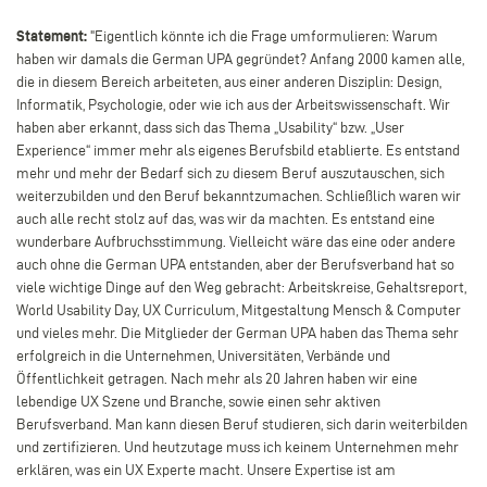
Statement:
"
Eigentlich könnte ich die Frage umformulieren: Warum
haben wir damals die German UPA gegründet? Anfang 2000 kamen alle,
die in diesem Bereich arbeiteten, aus einer anderen Disziplin: Design,
Informatik, Psychologie, oder wie ich aus der Arbeitswissenschaft. Wir
haben aber erkannt, dass sich das Thema „Usability“ bzw. „User
Experience“ immer mehr als eigenes Berufsbild etablierte. Es entstand
mehr und mehr der Bedarf sich zu diesem Beruf auszutauschen, sich
weiterzubilden und den Beruf bekanntzumachen. Schließlich waren wir
auch alle recht stolz auf das, was wir da machten. Es entstand eine
wunderbare Aufbruchsstimmung. Vielleicht wäre das eine oder andere
auch ohne die German UPA entstanden, aber der Berufsverband hat so
viele wichtige Dinge auf den Weg gebracht: Arbeitskreise, Gehaltsreport,
World Usability Day, UX Curriculum, Mitgestaltung Mensch & Computer
und vieles mehr. Die Mitglieder der German UPA haben das Thema sehr
erfolgreich in die Unternehmen, Universitäten, Verbände und
Öffentlichkeit getragen. Nach mehr als 20 Jahren haben wir eine
lebendige UX Szene und Branche, sowie einen sehr aktiven
Berufsverband. Man kann diesen Beruf studieren, sich darin weiterbilden
und zertifizieren. Und heutzutage muss ich keinem Unternehmen mehr
erklären, was ein UX Experte macht. Unsere Expertise ist am