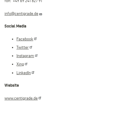
fon: +49 69 241 827 91
info@centigrade.de
Social Media
Facebook
Twitter
Instagram
Xing
LinkedIn
Website
www.centigrade.de