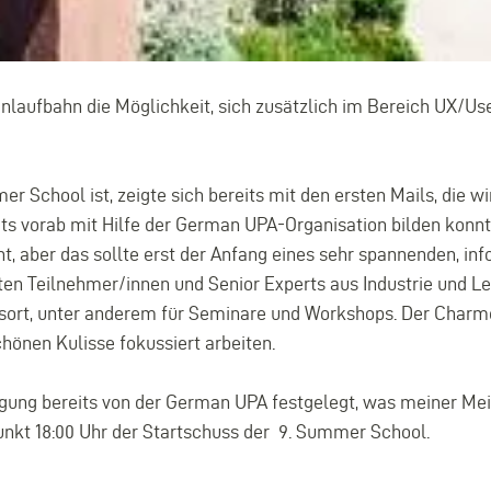
enlaufbahn die Möglichkeit, sich zusätzlich im Bereich UX/U
 School ist, zeigte sich bereits mit den ersten Mails, die wi
eits vorab mit Hilfe der German UPA-Organisation bilden konn
 aber das sollte erst der Anfang eines sehr spannenden, infor
n Teilnehmer/innen und Senior Experts aus Industrie und Lehr
gsort, unter anderem für Seminare und Workshops. Der Charme
chönen Kulisse fokussiert arbeiten.
ng bereits von der German UPA festgelegt, was meiner Meinu
unkt 18:00 Uhr der Startschuss der 9. Summer School.