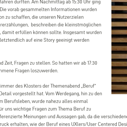
fahren durften. Am Nachmittag ab 15:30 Uhr ging
. Die vorab gesammelten Informationen wurden
on zu schaffen, die unseren Nutzerzielen
ererzählungen, beschreiben die kleinstmöglichen
a, damit erfüllen können sollte. Insgesamt wurden
letztendlich auf eine Story geeinigt werden
Zeit, Fragen zu stellen. So hatten wir ab 17:30
ommene Fragen loszuwerden.
immer des Klosters der Themenabend „Beruf“
 Detail vorgestellt hat. Vom Werdegang, hin zu den
Summe
im Berufsleben, wurde nahezu alles einmal
School
 für uns wichtige Fragen zum Thema Beruf zu
Tag
 differenzierte Meinungen und Aussagen gab, da die verschied
1
uck erhalten, wie der Beruf eines UXlers/User Centered Desi