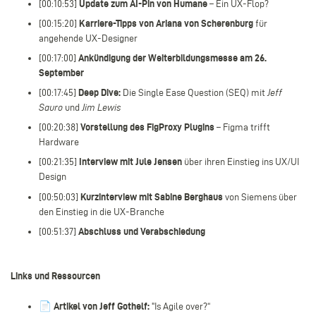
[00:10:53]
Update zum AI-Pin von Humane
– Ein UX-Flop?
[00:15:20]
Karriere-Tipps von Ariana von Scherenburg
für
angehende UX-Designer
[00:17:00]
Ankündigung der Weiterbildungsmesse am 26.
September
[00:17:45]
Deep Dive:
Die Single Ease Question (SEQ) mit
Jeff
Sauro
und
Jim Lewis
[00:20:38]
Vorstellung des FigProxy Plugins
– Figma trifft
Hardware
[00:21:35]
Interview mit Jule Jensen
über ihren Einstieg ins UX/UI
Design
[00:50:03]
Kurzinterview mit Sabine Berghaus
von Siemens über
den Einstieg in die UX-Branche
[00:51:37]
Abschluss und Verabschiedung
Links und Ressourcen
📄
Artikel von Jeff Gothelf:
"Is Agile over?“