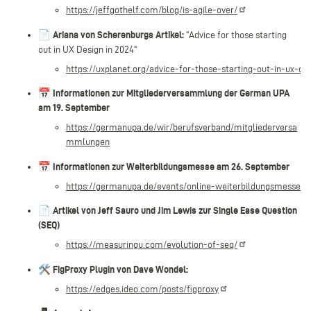
https://jeffgothelf.com/blog/is-agile-over/
📄
Ariana von Scherenburgs Artikel:
"Advice for those starting
out in UX Design in 2024"
https://uxplanet.org/advice-for-those-starting-out-in-ux-d
📅
Informationen zur Mitgliederversammlung der German UPA
am 19. September
https://germanupa.de/wir/berufsverband/mitgliederversa
mmlungen
📅
Informationen zur Weiterbildungsmesse am 26. September
https://germanupa.de/events/online-weiterbildungsmesse
📄
Artikel von Jeff Sauro und Jim Lewis zur Single Ease Question
(SEQ)
https://measuringu.com/evolution-of-seq/
🛠️
FigProxy Plugin von Dave Wondel:
https://edges.ideo.com/posts/figproxy