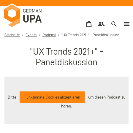
Direkt
zum
Inhalt
Startseite
Events
Podcast
"UX Trends 2021+" - Paneldiskussion
Pfadnavigation
"UX Trends 2021+" -
Paneldiskussion
Bitte
Funktionale Cookies akzeptieren
um diesen Podcast zu
hören.