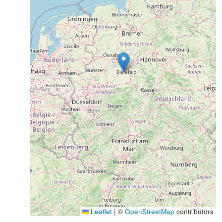
Leaflet
|
©
OpenStreetMap
contributors