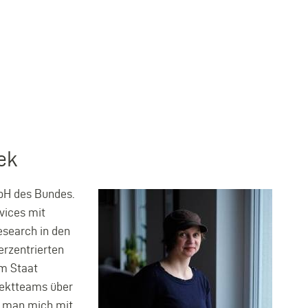
ek
mbH des Bundes.
rvices mit
esearch in den
erzentrierten
em Staat
jektteams über
t man mich mit