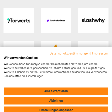
Datenschutzbestimmungen
|
Impressum
Wir verwenden Cookies
Wir können diese zur Analyse unserer Besucherdaten platzieren, um unsere
Website zu verbessern, personalisierte Inhalte anzuzeigen und Dir ein großartiges
Website-Erlebnis zu bieten. Für weitere Informationen zu den von uns verwendeten
Cookies öffne die Einstellungen.
Sponsor werden
Alle akzeptieren
Ablehnen
Vertrag widerrufen
Footer
Einstellungen anpassen
Impressum
Datenschutz
Kontakt
Cookie-Einstellungen