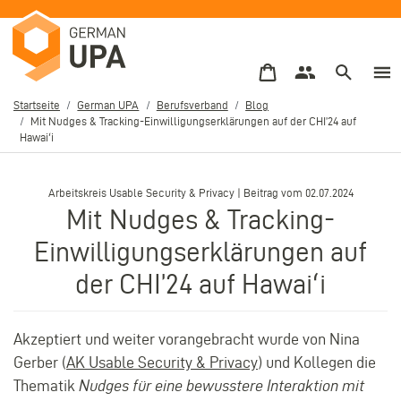
Direkt
zum
Inhalt
Startseite
German UPA
Berufsverband
Blog
Mit Nudges & Tracking-Einwilligungserklärungen auf der CHI’24 auf
Pfadnavigation
Hawaiʻi
–
Arbeitskreis Usable Security & Privacy | Beitrag vom
02.07.2024
Mit Nudges & Tracking-
Einwilligungserklärungen auf
der CHI’24 auf Hawaiʻi
Akzeptiert und weiter vorangebracht wurde von Nina
Gerber (
AK Usable Security & Privacy
) und Kollegen die
Thematik
Nudges für eine bewusstere Interaktion mit