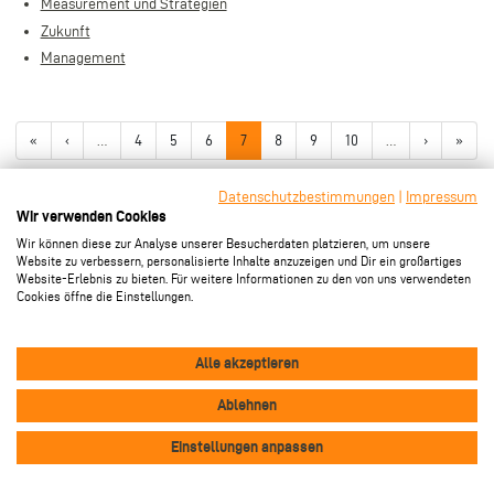
Measurement und Strategien
Zukunft
Management
Seitennummerierung
Erste
«
Vorherige
‹
…
Page
4
Page
5
Page
6
Aktuelle
7
Page
8
Page
9
Page
10
…
Nächste
›
Letzt
»
Seite
Seite
Seite
Seite
Seite
Datenschutzbestimmungen
|
Impressum
Wir verwenden Cookies
Wir können diese zur Analyse unserer Besucherdaten platzieren, um unsere
Website zu verbessern, personalisierte Inhalte anzuzeigen und Dir ein großartiges
Website-Erlebnis zu bieten. Für weitere Informationen zu den von uns verwendeten
Folge uns!
Cookies öffne die Einstellungen.
Alle akzeptieren
Ablehnen
Sponsoren
Einstellungen anpassen
Platin Plus