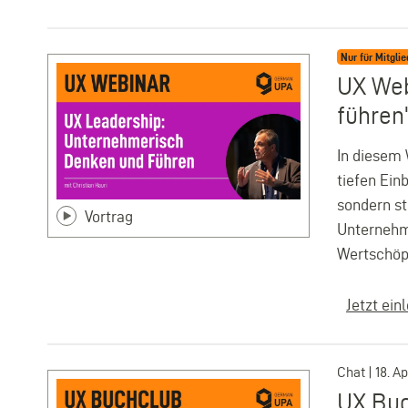
Nur für Mitglie
UX Web
führen"
In diesem 
tiefen Ein
sondern st
Vortrag
Unternehme
Wertschöp
Jetzt ein
Chat | 18. A
UX Buc