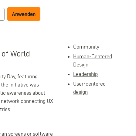
Community
 of World
Human-Centered
Design
Leadership
ity Day, featuring
User-centered
the initiative was
design
blic awareness about
al network connecting UX
ries.
than screens or software