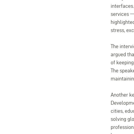
interfaces
services —
highlighte
stress, ex
The interv
argued tha
of keeping
The speake
maintainin
Another ke
Developmen
cities, ed
solving gl
profession