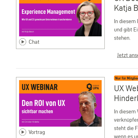
Katja 
In diesem 
und gibt E
stehen.
Chat
Jetzt an
Nur für Mitglie
UX Web
Hinder
In diesem 
verknüpfen
steht die 
Vortrag
wenn es u