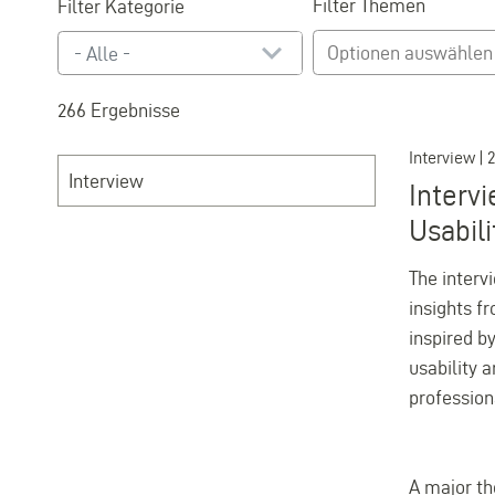
Filter Themen
Filter Kategorie
- Alle -
266 Ergebnisse
Interview | 2
Interview
Interv
Usabil
The interv
insights f
inspired b
usability 
profession
A major th