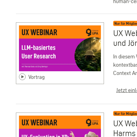
human-cent
Nur für Mitglie
UX Web
und Jö
In diesem 
kontextbas
Context An
Vortrag
Jetzt ein
Nur für Mitglie
UX Web
Harms