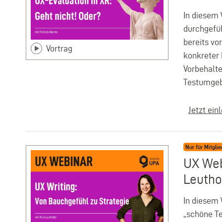
In diesem 
durchgefüh
bereits vo
Vortrag
konkreter 
Vorbehalte
Testumgeb
Jetzt ein
Nur für Mitglie
UX Web
Leutho
In diesem 
„schöne Te