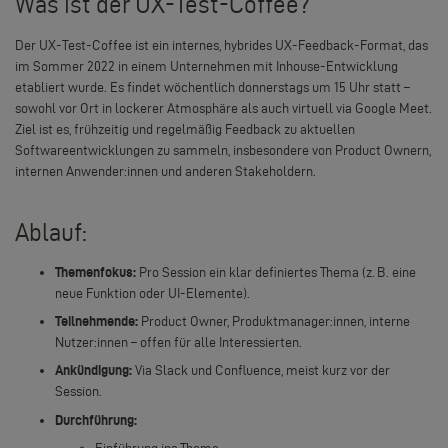
Was ist der UX-Test-Coffee?
Der UX-Test-Coffee ist ein internes, hybrides UX-Feedback-Format, das
im Sommer 2022 in einem Unternehmen mit Inhouse-Entwicklung
etabliert wurde. Es findet wöchentlich donnerstags um 15 Uhr statt –
sowohl vor Ort in lockerer Atmosphäre als auch virtuell via Google Meet.
Ziel ist es, frühzeitig und regelmäßig Feedback zu aktuellen
Softwareentwicklungen zu sammeln, insbesondere von Product Ownern,
internen Anwender:innen und anderen Stakeholdern.
Ablauf:
Themenfokus:
Pro Session ein klar definiertes Thema (z. B. eine
neue Funktion oder UI-Elemente).
Teilnehmende:
Product Owner, Produktmanager:innen, interne
Nutzer:innen – offen für alle Interessierten.
Ankündigung:
Via Slack und Confluence, meist kurz vor der
Session.
Durchführung:
Einführung ins Thema