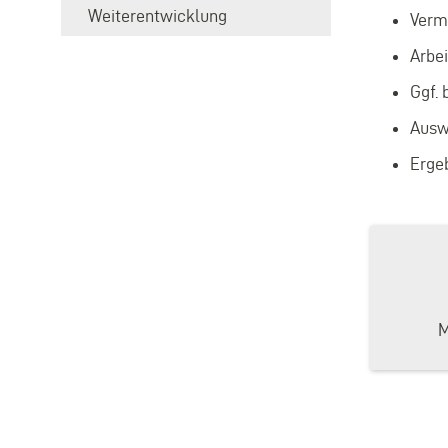
Weiterentwicklung
Verm
Arbe
Ggf. 
Ausw
Ergeb
M