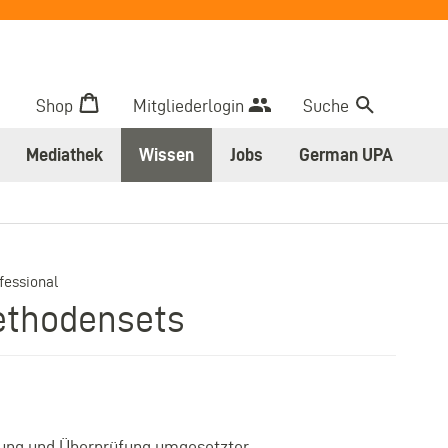
Shop
Mitgliederlogin
Suche
Mediathek
Wissen
Jobs
German UPA
–
fessional
thodensets
zung und Überprüfung umgesetzter