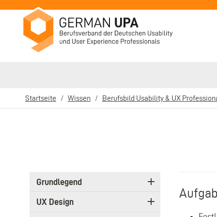
Direkt
zum
Inhalt
Startseite
Wissen
Berufsbild Usability & UX Profession
Pfadnavigation
3.
Grundlegend
Level
Aufgab
Main
UX Design
navigation
Fest