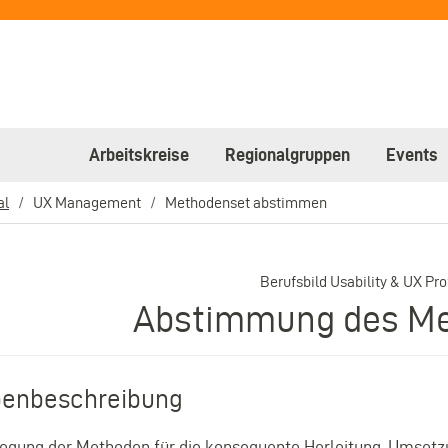
Arbeitskreise
Regionalgruppen
Events
al
UX Management
Methodenset abstimmen
Berufsbild Usability & UX Pro
Abstimmung des Me
enbeschreibung
legung der Methoden für die konsequente Herleitung, Umset