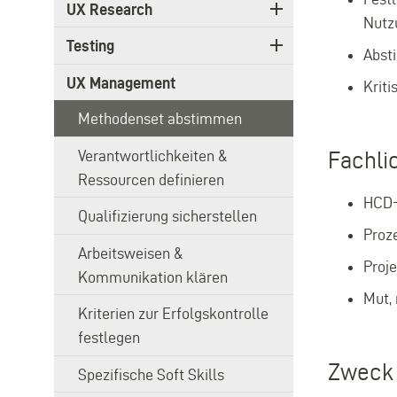
UX Research
Nutz
Testing
Abst
UX Management
Krit
Methodenset abstimmen
Verantwortlichkeiten &
Fachli
Ressourcen definieren
HCD-
Qualifizierung sicherstellen
Proz
Arbeitsweisen &
Proj
Kommunikation klären
Mut,
Kriterien zur Erfolgskontrolle
festlegen
Zweck 
Spezifische Soft Skills