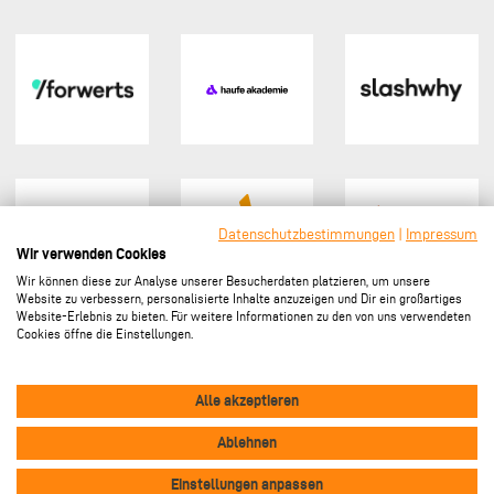
Datenschutzbestimmungen
|
Impressum
Wir verwenden Cookies
Wir können diese zur Analyse unserer Besucherdaten platzieren, um unsere
Website zu verbessern, personalisierte Inhalte anzuzeigen und Dir ein großartiges
Website-Erlebnis zu bieten. Für weitere Informationen zu den von uns verwendeten
Cookies öffne die Einstellungen.
Sponsor werden
Alle akzeptieren
Ablehnen
Vertrag widerrufen
Footer
Einstellungen anpassen
Impressum
Datenschutz
Kontakt
Cookie-Einstellungen