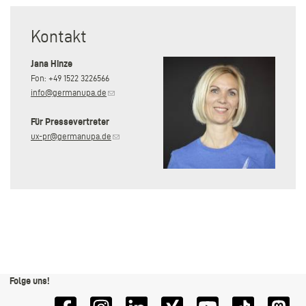
Kontakt
Jana Hinze
Fon: +49 1522 3226566
(Link sendet E-Mail)
info@germanupa.de
Für Pressevertreter
(Link sendet E-Mail)
ux-pr@germanupa.de
Folge uns!