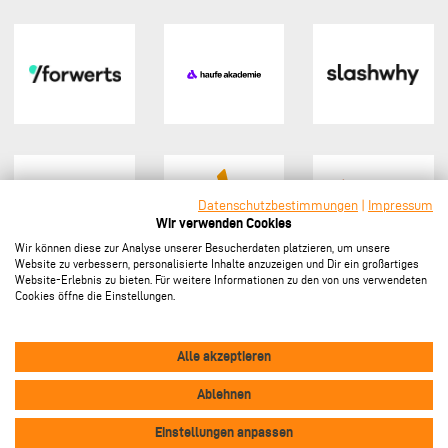
Datenschutzbestimmungen
|
Impressum
Wir verwenden Cookies
Wir können diese zur Analyse unserer Besucherdaten platzieren, um unsere
Website zu verbessern, personalisierte Inhalte anzuzeigen und Dir ein großartiges
Website-Erlebnis zu bieten. Für weitere Informationen zu den von uns verwendeten
Cookies öffne die Einstellungen.
Sponsor werden
Alle akzeptieren
Ablehnen
Vertrag widerrufen
Footer
Einstellungen anpassen
Impressum
Datenschutz
Kontakt
Cookie-Einstellungen
menu