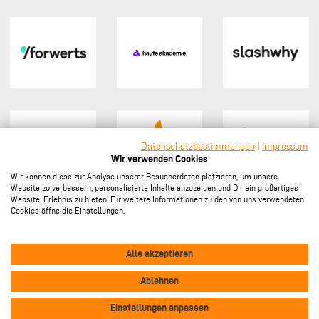
Datenschutzbestimmungen
|
Impressum
Wir verwenden Cookies
Wir können diese zur Analyse unserer Besucherdaten platzieren, um unsere
Website zu verbessern, personalisierte Inhalte anzuzeigen und Dir ein großartiges
Website-Erlebnis zu bieten. Für weitere Informationen zu den von uns verwendeten
Cookies öffne die Einstellungen.
Sponsor werden
Alle akzeptieren
Ablehnen
Vertrag widerrufen
Footer
Einstellungen anpassen
Impressum
Datenschutz
Kontakt
Cookie-Einstellungen
menu