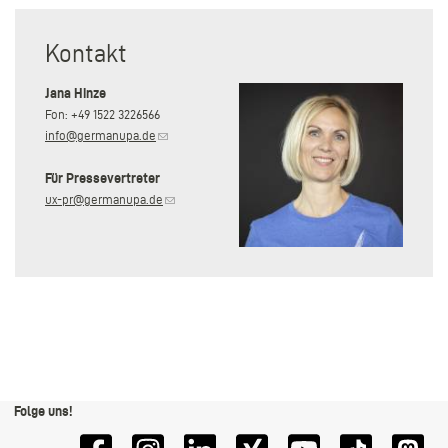
Kontakt
Jana Hinze
Fon: +49 1522 3226566
(Link sendet E-Mail)
info@germanupa.de
Für Pressevertreter
(Link sendet E-Mail)
ux-pr@germanupa.de
Folge uns!