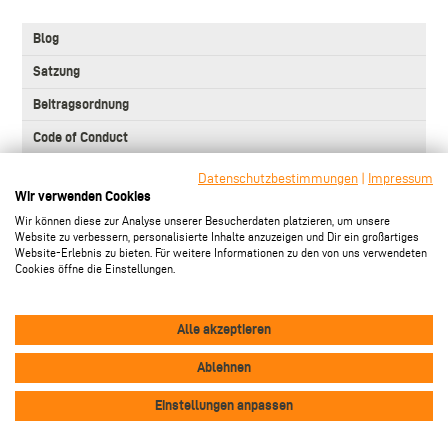
3.
Blog
Level
Main
Satzung
navigation
Beitragsordnung
Code of Conduct
Sponsoren
Datenschutzbestimmungen
|
Impressum
Wir verwenden Cookies
Vollversammlungen
Wir können diese zur Analyse unserer Besucherdaten platzieren, um unsere
Mitgliederversammlungen
Website zu verbessern, personalisierte Inhalte anzuzeigen und Dir ein großartiges
Website-Erlebnis zu bieten. Für weitere Informationen zu den von uns verwendeten
Ehrenmitglieder
Cookies öffne die Einstellungen.
Alle akzeptieren
Folge uns!
Ablehnen
Einstellungen anpassen