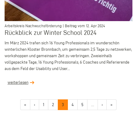
–
Arbeitskreis Nachwuchsförderung | Beitrag vom 12. Apr 2024
Rückblick zur Winter School 2024
Im März 2024 trafen sich 16 Young Professionals im wunderschön
winterlichen Kloster Bronnbach, um gemeinsam 2,5 Tage zu netzwerken,
workshoppen und gemeinsam Zeit zu verbringen. Zweieinhalb
vollgepackte Tage, 16 Young Professionals, 6 Coaches und Referierende
aus dem Feld der Usability und User...
weiterlesen
Seitennummerierung
Erste
«
Vorherige
‹
Page
1
Page
2
Aktuelle
3
Page
4
Page
5
…
Nächste
›
Letzte
»
Seite
Seite
Seite
Seite
Seite